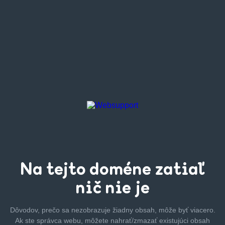
Na tejto
doméne zatiaľ
nič nie je
Dôvodov, prečo sa nezobrazuje žiadny obsah, môže byť
viacero.
Ak ste správca webu, môžete nahrať/zmazať
existujúci obsah